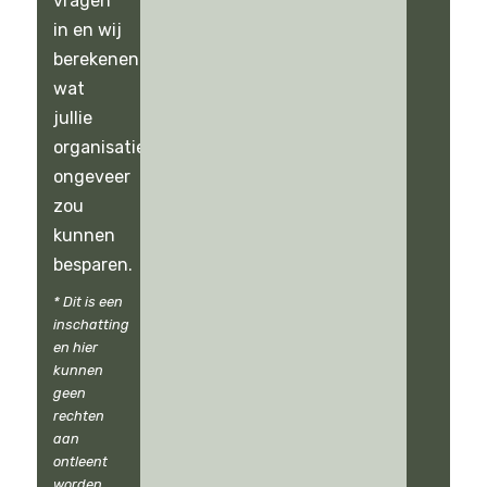
vragen
in en wij
berekenen
wat
jullie
organisatie
ongeveer
zou
kunnen
besparen.
* Dit is een
inschatting
en hier
kunnen
geen
rechten
aan
ontleent
worden.