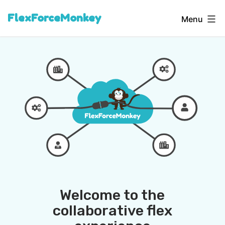
Ga
FlexForceMonkey
Menu
naar
de
inhoud
Welcome to the
collaborative flex