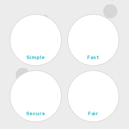
Simple
Fast
Connected werken
Turn key
maakt control
(proces-)integratie
eenvoudig
geeft efficiency
Simple
Fast
Secure
Fair
Compliant en veilig
Transparantie geeft
werken volgens o.a.
een eerlijke markt en
AVG
blije leveranciers
Secure
Fair