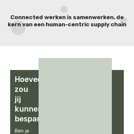
Connected werken is samenwerken, de
kern van een human-centric supply chain
Hoeveel
zou
jij
kunnen
besparen?
Ben je