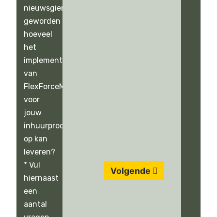
nieuwsgierig
geworden
hoeveel
het
implementeren
van
FlexForceMonkey
voor
jouw
inhuurproces
op kan
leveren?
* Vul
Volgende
hiernaast
een
aantal